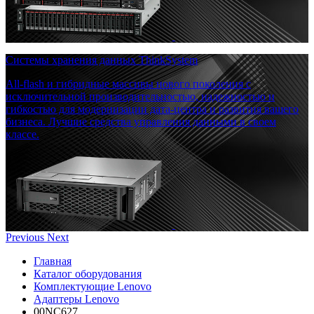
Системы хранения данных ThinkSystem
All-flash и гибридные массивы нового поколения с
исключительной производительностью, надежностью и
гибкостью для модернизации дата-центра и развития вашего
бизнеса. Лучшие средства управления данными в своем
классе.
Previous
Next
Главная
Каталог оборудования
Комплектующие Lenovo
Адаптеры Lenovo
00NC627