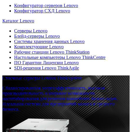
Конфигуратор серверов Lenovo
Конфигуратор СХД Lenovo
Каталог Lenovo
Серверы Lenovo
Блейд-серверы Lenovo
Системы хранения данных Lenovo
Комплектующие Lenovo
Рабочие станции Lenovo ThinkStation
Настольные компьютеры Lenovo ThinkCentre
ПО Гарантии Лицензии Lenovo
SDI-решения Lenovo ThinkAgile
Стоечные серверы Lenovo ThinkSystem
Сбалансированная энергоэффективность, высокая
производительность и широкие возможности
масштабирования для решения важнейших бизнес-задач.
Идеальная система для предприятий малого и среднего
бизнеса.