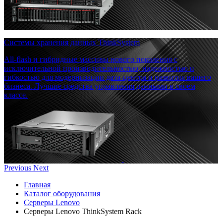
Системы хранения данных ThinkSystem
All-flash и гибридные массивы нового поколения с
исключительной производительностью, надежностью и
гибкостью для модернизации дата-центра и развития вашего
бизнеса. Лучшие средства управления данными в своем
классе.
Previous
Next
Главная
Каталог оборудования
Серверы Lenovo
Серверы Lenovo ThinkSystem Rack