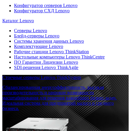
Конфигуратор серверов Lenovo
Конфигуратор СХД Lenovo
Каталог Lenovo
Серверы Lenovo
Блейд-серверы Lenovo
Системы хранения данных Lenovo
Комплектующие Lenovo
Рабочие станции Lenovo ThinkStation
Настольные компьютеры Lenovo ThinkCentre
ПО Гарантии Лицензии Lenovo
SDI-решения Lenovo ThinkAgile
Стоечные серверы Lenovo ThinkSystem
Сбалансированная энергоэффективность, высокая
производительность и широкие возможности
масштабирования для решения важнейших бизнес-задач.
Идеальная система для предприятий малого и среднего
бизнеса.