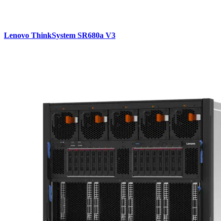
Lenovo ThinkSystem SR680a V3