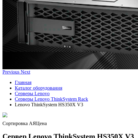
Previous
Next
Главная
Каталог оборудования
Серверы Lenovo
Серверы Lenovo ThinkSystem Rack
Lenovo ThinkSystem HS350X V3
Сортировка А
Я
Ценa
Сервер Lenovo ThinkSystem HS350X V3