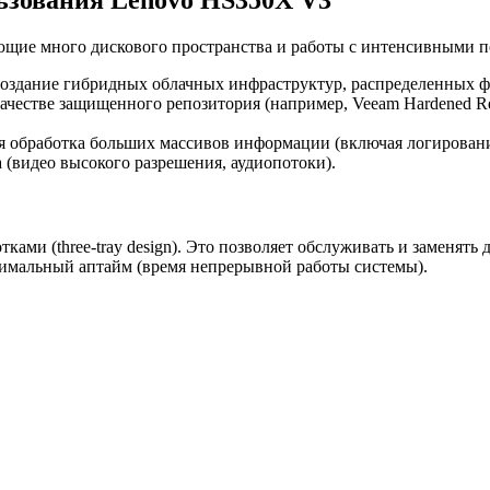
ующие много дискового пространства и работы с интенсивными 
здание гибридных облачных инфраструктур, распределенных фай
ачестве защищенного репозитория (например, Veeam Hardened Re
я обработка больших массивов информации (включая логирование,
 (видео высокого разрешения, аудиопотоки).
ами (three-tray design). Это позволяет обслуживать и заменять
симальный аптайм (время непрерывной работы системы).