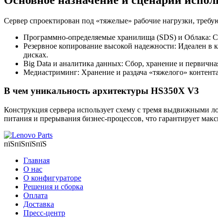
Сервер спроектирован под «тяжелые» рабочие нагрузки, треб
Программно-определяемые хранилища (SDS) и Облака: Со
Резервное копирование высокой надежности: Идеален в к
дисках.
Big Data и аналитика данных: Сбор, хранение и первична
Медиастриминг: Хранение и раздача «тяжелого» контента
В чем уникальность архитектуры HS350X V3
Конструкция сервера использует схему с тремя выдвижными лотк
питания и прерывания бизнес-процессов, что гарантирует мак
пїЅпїЅпїЅпїЅ
Главная
О нас
О конфигураторе
Решения и сборка
Оплата
Доставка
Пресс-центр