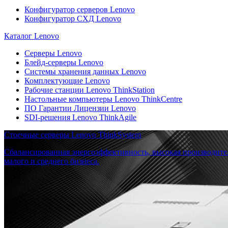
Конфигуратор серверов Lenovo
Конфигуратор СХД Lenovo
Каталог Lenovo
Серверы Lenovo
Блейд-серверы Lenovo
Системы хранения данных Lenovo
Комплектующие Lenovo
Рабочие станции Lenovo ThinkStation
Настольные компьютеры Lenovo ThinkCentre
ПО Гарантии Лицензии Lenovo
SDI-решения Lenovo ThinkAgile
Стоечные серверы Lenovo ThinkSystem
Сбалансированная энергоэффективность, высокая производите
малого и среднего бизнеса.