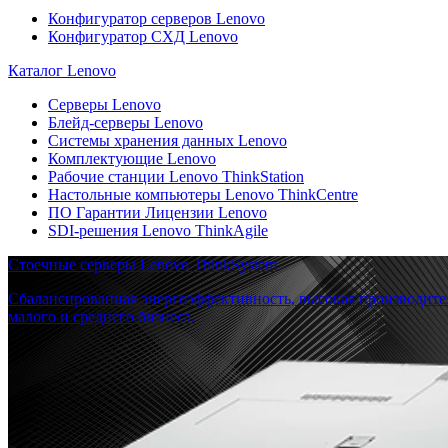
Конфигуратор серверов Lenovo
Конфигуратор СХД Lenovo
Каталог Lenovo
Серверы Lenovo
Блейд-серверы Lenovo
Системы хранения данных Lenovo
Комплектующие Lenovo
Рабочие станции Lenovo ThinkStation
Настольные компьютеры Lenovo ThinkCentre
ПО Гарантии Лицензии Lenovo
SDI-решения Lenovo ThinkAgile
Стоечные серверы Lenovo ThinkSystem
Сбалансированная энергоэффективность, высокая производите
малого и среднего бизнеса.