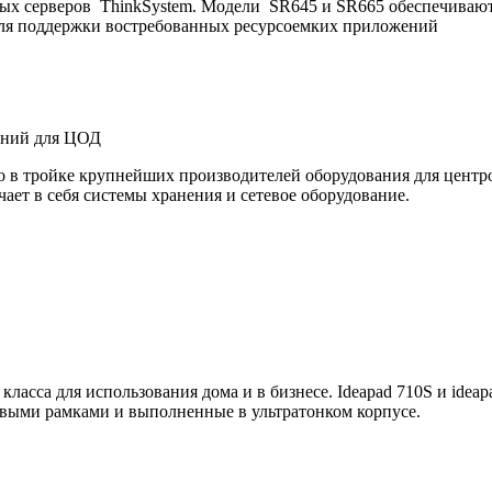
ых серверов ThinkSystem. Модели SR645 и SR665 обеспечивают
 для поддержки востребованных ресурсоемких приложений
шений для ЦОД
то в тройке крупнейших производителей оборудования для центр
ает в себя системы хранения и сетевое оборудование.
ласса для использования дома и в бизнесе. Ideapad 710S и idea
выми рамками и выполненные в ультратонком корпусе.