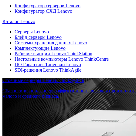
Конфигуратор серверов Lenovo
Конфигуратор СХД Lenovo
Каталог Lenovo
Серверы Lenovo
Блейд-серверы Lenovo
Системы хранения данных Lenovo
Комплектующие Lenovo
Рабочие станции Lenovo ThinkStation
Настольные компьютеры Lenovo ThinkCentre
ПО Гарантии Лицензии Lenovo
SDI-решения Lenovo ThinkAgile
Стоечные серверы Lenovo ThinkSystem
Сбалансированная энергоэффективность, высокая производите
малого и среднего бизнеса.