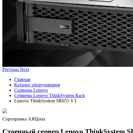
Previous
Next
Главная
Каталог оборудования
Серверы Lenovo
Серверы Lenovo ThinkSystem Rack
Lenovo ThinkSystem SR655 V3
Сортировка А
Я
Ценa
Стоечный сервер Lenovo ThinkSystem S