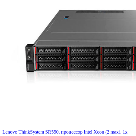
Lenovo ThinkSystem SR550, процессор Intel Xeon (2 max), 1x