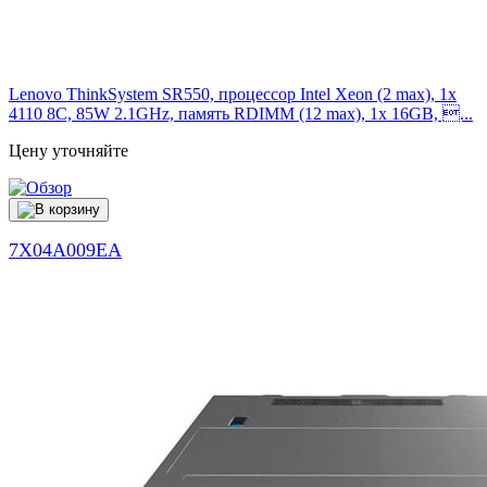
Lenovo ThinkSystem SR550, процессор Intel Xeon (2 max), 1x
4110 8C, 85W 2.1GHz, память RDIMM (12 max), 1x 16GB, ...
Цену уточняйте
7X04A009EA