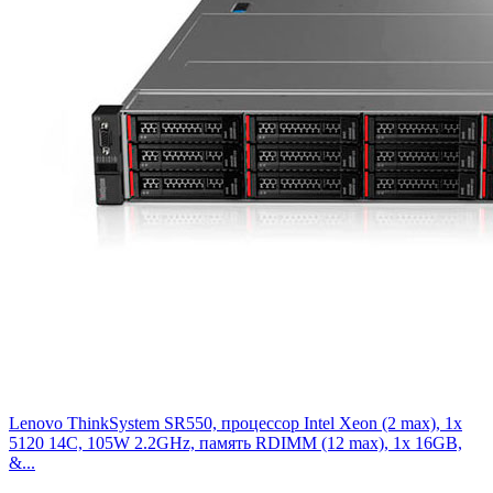
Lenovo ThinkSystem SR550, процессор Intel Xeon (2 max), 1x
5120 14C, 105W 2.2GHz, память RDIMM (12 max), 1x 16GB,
&...