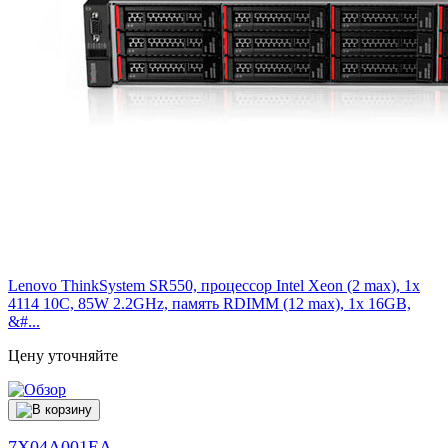
Lenovo ThinkSystem SR550, процессор Intel Xeon (2 max), 1x
4114 10C, 85W 2.2GHz, память RDIMM (12 max), 1x 16GB,
&#...
Цену уточняйте
7X04A001EA