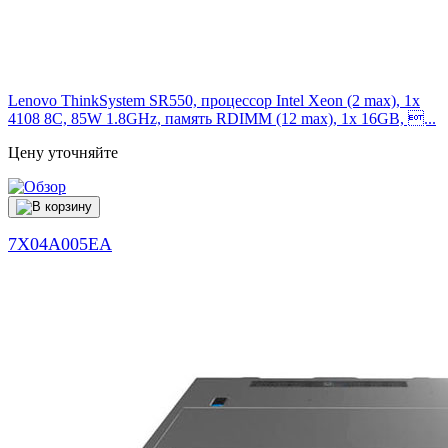
Lenovo ThinkSystem SR550, процессор Intel Xeon (2 max), 1x
4108 8C, 85W 1.8GHz, память RDIMM (12 max), 1x 16GB, ...
Цену уточняйте
7X04A005EA