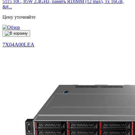
5115 10C, 85W 2.4GHz, память RDIMM (12 max), 1x 16GB,
&#...
Цену уточняйте
7X04A00LEA