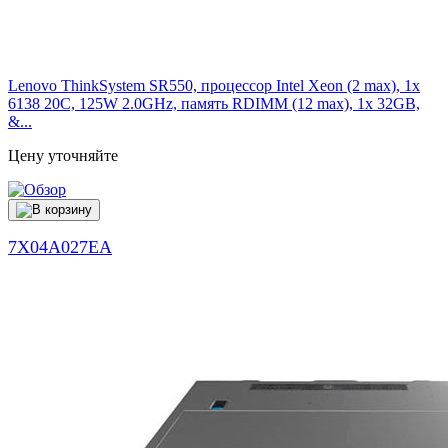
Lenovo ThinkSystem SR550, процессор Intel Xeon (2 max), 1x
6138 20C, 125W 2.0GHz, память RDIMM (12 max), 1x 32GB,
&...
Цену уточняйте
7X04A027EA