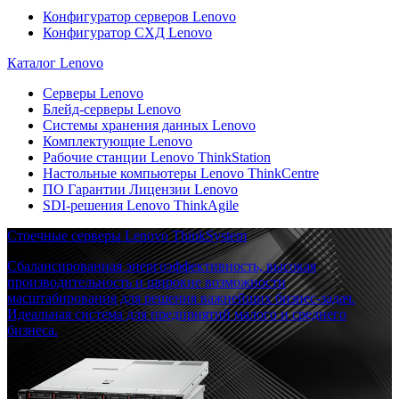
Конфигуратор серверов Lenovo
Конфигуратор СХД Lenovo
Каталог Lenovo
Серверы Lenovo
Блейд-серверы Lenovo
Системы хранения данных Lenovo
Комплектующие Lenovo
Рабочие станции Lenovo ThinkStation
Настольные компьютеры Lenovo ThinkCentre
ПО Гарантии Лицензии Lenovo
SDI-решения Lenovo ThinkAgile
Стоечные серверы Lenovo ThinkSystem
Сбалансированная энергоэффективность, высокая
производительность и широкие возможности
масштабирования для решения важнейших бизнес-задач.
Идеальная система для предприятий малого и среднего
бизнеса.