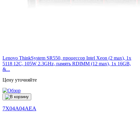
Lenovo ThinkSystem SR550, процессор Intel Xeon (2 max), 1x
5118 12C, 105W 2.3GHz, память RDIMM (12 max), 1x 16GB,
&...
Цену уточняйте
7X04A04AEA