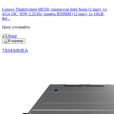
Lenovo ThinkSystem SR550, процессор Intel Xeon (2 max), 1x
4114 10C, 85W 2.2GHz, память RDIMM (12 max), 1x 16GB,
&#...
Цену уточняйте
7X04A00JEA