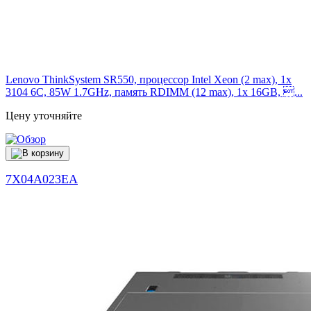
Lenovo ThinkSystem SR550, процессор Intel Xeon (2 max), 1x
3104 6C, 85W 1.7GHz, память RDIMM (12 max), 1x 16GB, ...
Цену уточняйте
7X04A023EA