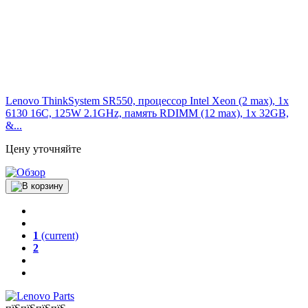
Lenovo ThinkSystem SR550, процессор Intel Xeon (2 max), 1x
6130 16C, 125W 2.1GHz, память RDIMM (12 max), 1x 32GB,
&...
Цену уточняйте
1
(current)
2