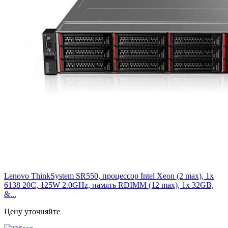
Lenovo ThinkSystem SR550, процессор Intel Xeon (2 max), 1x
6138 20C, 125W 2.0GHz, память RDIMM (12 max), 1x 32GB,
&...
Цену уточняйте