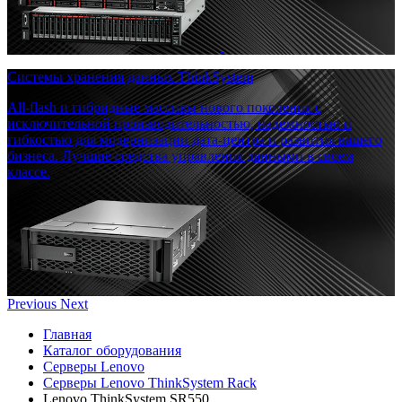
Системы хранения данных ThinkSystem
All-flash и гибридные массивы нового поколения с
исключительной производительностью, надежностью и
гибкостью для модернизации дата-центра и развития вашего
бизнеса. Лучшие средства управления данными в своем
классе.
Previous
Next
Главная
Каталог оборудования
Серверы Lenovo
Серверы Lenovo ThinkSystem Rack
Lenovo ThinkSystem SR550