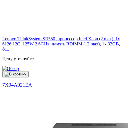
Lenovo ThinkSystem SR550, процессор Intel Xeon (2 max), 1x
6126 12C, 125W 2.6GHz, память RDIMM (12 max), 1x 32GB,
&...
Цену уточняйте
7X04A021EA