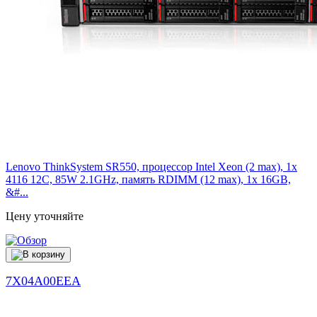
Lenovo ThinkSystem SR550, процессор Intel Xeon (2 max), 1x
4116 12C, 85W 2.1GHz, память RDIMM (12 max), 1x 16GB,
&#...
Цену уточняйте
7X04A00EEA