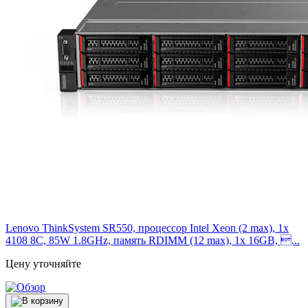
Lenovo ThinkSystem SR550, процессор Intel Xeon (2 max), 1x
4108 8C, 85W 1.8GHz, память RDIMM (12 max), 1x 16GB, ...
Цену уточняйте