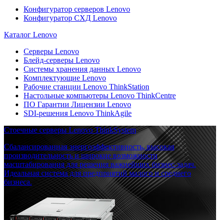
Конфигуратор серверов Lenovo
Конфигуратор СХД Lenovo
Каталог Lenovo
Серверы Lenovo
Блейд-серверы Lenovo
Системы хранения данных Lenovo
Комплектующие Lenovo
Рабочие станции Lenovo ThinkStation
Настольные компьютеры Lenovo ThinkCentre
ПО Гарантии Лицензии Lenovo
SDI-решения Lenovo ThinkAgile
Стоечные серверы Lenovo ThinkSystem
Сбалансированная энергоэффективность, высокая
производительность и широкие возможности
масштабирования для решения важнейших бизнес-задач.
Идеальная система для предприятий малого и среднего
бизнеса.