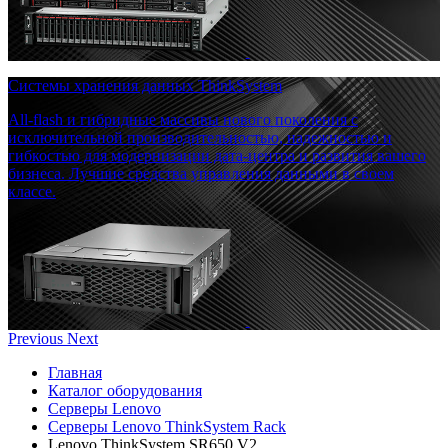
Системы хранения данных ThinkSystem
All-flash и гибридные массивы нового поколения с
исключительной производительностью, надежностью и
гибкостью для модернизации дата-центра и развития вашего
бизнеса. Лучшие средства управления данными в своем
классе.
Previous
Next
Главная
Каталог оборудования
Серверы Lenovo
Серверы Lenovo ThinkSystem Rack
Lenovo ThinkSystem SR650 V2