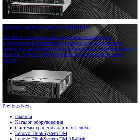
Системы хранения данных ThinkSystem
All-flash и гибридные массивы нового поколения с
исключительной производительностью, надежностью и
гибкостью для модернизации дата-центра и развития вашего
бизнеса. Лучшие средства управления данными в своем
классе.
Previous
Next
Главная
Каталог оборудования
Системы хранения данных Lenovo
Lenovo ThinkSystem DM
Lenovo ThinkSystem DM All-flash