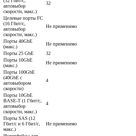
(32 Гбит/с,
32
автовыбор
скорости, макс.)
Целевые порты FC
(16 Гбит/с,
Не применимо
автовыбор
скорости, макс.)
Порты 40GbE
Не применимо
(макс.)
Порты 25 GbE
32
Порты 10GbE
Не применимо
(макс.)
Порты 100GbE
(40GbE с
4
автовыбором
скорости)
Порты 10GbE
BASE-T (1 Гбит/с,
4
автовыбор
скорости, макс.)
Порты SAS (12
Гбит/с и 6 Гбит/с,
Не применимо
макс.)
Интерфейсы для