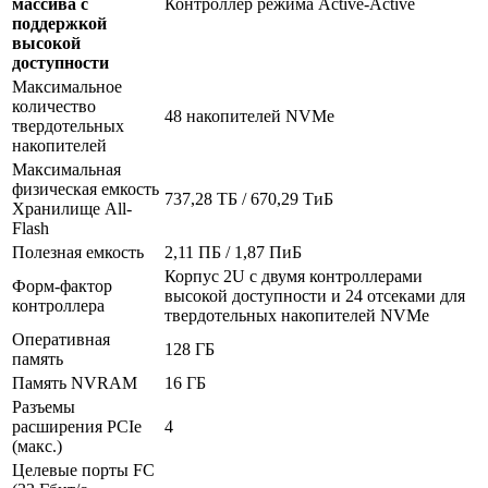
массива с
Контроллер режима Active-Active
поддержкой
высокой
доступности
Максимальное
количество
48 накопителей NVMe
твердотельных
накопителей
Максимальная
физическая емкость
737,28 ТБ / 670,29 ТиБ
Хранилище All-
Flash
Полезная емкость
2,11 ПБ / 1,87 ПиБ
Корпус 2U с двумя контроллерами
Форм-фактор
высокой доступности и 24 отсеками для
контроллера
твердотельных накопителей NVMe
Оперативная
128 ГБ
память
Память NVRAM
16 ГБ
Разъемы
расширения PCIe
4
(макс.)
Целевые порты FC