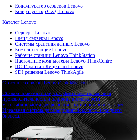
Конфигуратор серверов Lenovo
Конфигуратор СХД Lenovo
Каталог Lenovo
Серверы Lenovo
Блейд-серверы Lenovo
Системы хранения данных Lenovo
Комплектующие Lenovo
Рабочие станции Lenovo ThinkStation
Настольные компьютеры Lenovo ThinkCentre
ПО Гарантии Лицензии Lenovo
SDI-решения Lenovo ThinkAgile
Стоечные серверы Lenovo ThinkSystem
Сбалансированная энергоэффективность, высокая
производительность и широкие возможности
масштабирования для решения важнейших бизнес-задач.
Идеальная система для предприятий малого и среднего
бизнеса.