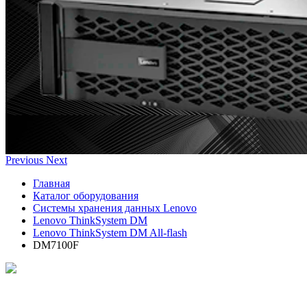
Previous
Next
Главная
Каталог оборудования
Системы хранения данных Lenovo
Lenovo ThinkSystem DM
Lenovo ThinkSystem DM All-flash
DM7100F