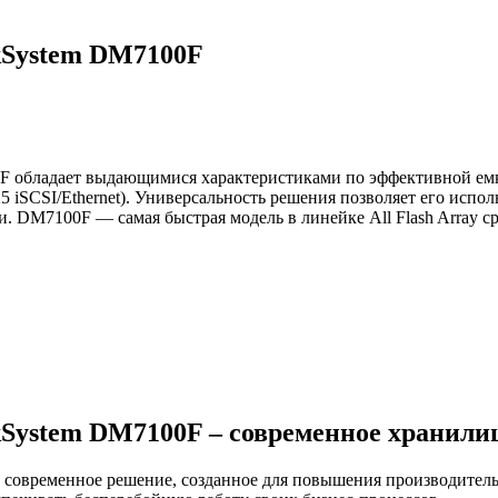
kSystem DM7100F
0F обладает выдающимися характеристиками по эффективной емко
 iSCSI/Ethernet). Универсальность решения позволяет его испол
DM7100F — самая быстрая модель в линейке All Flash Array ср
kSystem DM7100F – современное хранили
современное решение, созданное для повышения производительн