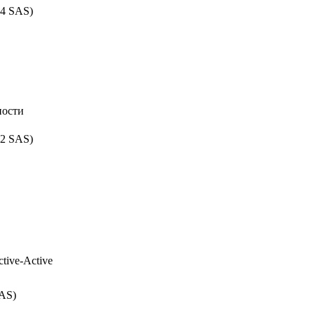
84 SAS)
ности
92 SAS)
tive-Active
AS)