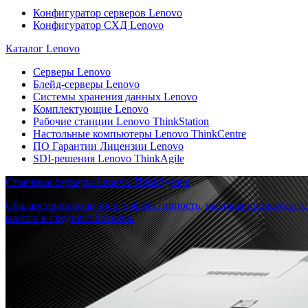
Конфигуратор серверов Lenovo
Конфигуратор СХД Lenovo
Каталог Lenovo
Серверы Lenovo
Блейд-серверы Lenovo
Системы хранения данных Lenovo
Комплектующие Lenovo
Рабочие станции Lenovo ThinkStation
Настольные компьютеры Lenovo ThinkCentre
ПО Гарантии Лицензии Lenovo
SDI-решения Lenovo ThinkAgile
Стоечные серверы Lenovo ThinkSystem
Сбалансированная энергоэффективность, высокая производите
малого и среднего бизнеса.