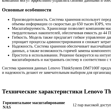
компании могут эффективно управлять своими данными и обес
Основные особенности
Производительность. Система хранения использует пере
объемы информации со скоростью до 650 тысяч IOPS, чт
Масштабируемость. Хранилище позволяет компаниям мас
твердотельных накопителей, обеспечивая емкость до 44 П
Гибкость. Модель также предлагает гибкое управление д
упрощает процессы администрирования и снижает затрат
Надежность. Система хранения обеспечивает высочайший
данных, а также возможность горячей замены компоненто
Простота в использовании. Решение базируется на интуи
масштабировать и настраивать систему в соответствии с 
Система хранения данных Lenovo ThinkSystem DM7100F предла
и надежность делают ее замечательным выбором для организац
Технические характеристики Lenovo T
Горизонтальное масштабирование
12 пар высокой досту
NAS