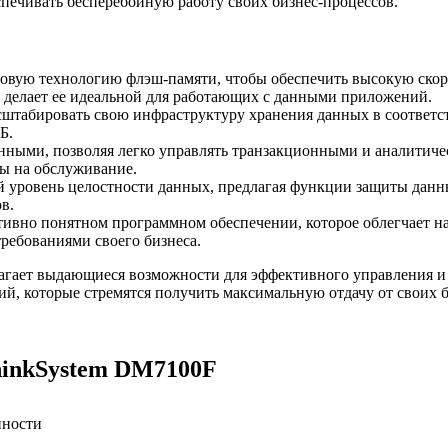
печивать бесперебойную работу своих бизнес-процессов.
довую технологию флэш-памяти, чтобы обеспечить высокую скор
о делает ее идеальной для работающих с данными приложений.
штабировать свою инфраструктуру хранения данных в соответст
Б.
анными, позволяя легко управлять транзакционными и аналитиче
ы на обслуживание.
 уровень целостности данных, предлагая функции защиты данных
в.
тивно понятном программном обеспечении, которое облегчает на
требованиями своего бизнеса.
гает выдающиеся возможности для эффективного управления и 
ий, которые стремятся получить максимальную отдачу от своих 
hinkSystem DM7100F
пности