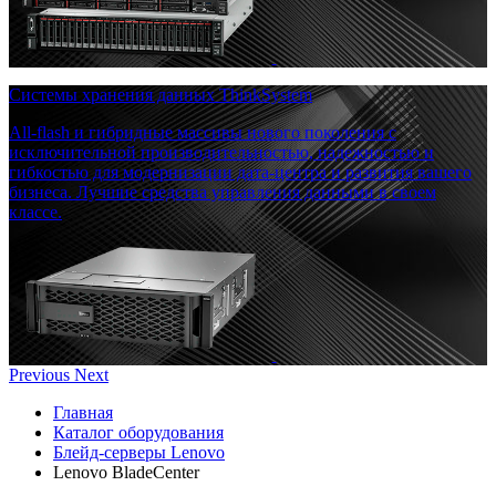
Системы хранения данных ThinkSystem
All-flash и гибридные массивы нового поколения с
исключительной производительностью, надежностью и
гибкостью для модернизации дата-центра и развития вашего
бизнеса. Лучшие средства управления данными в своем
классе.
Previous
Next
Главная
Каталог оборудования
Блейд-серверы Lenovo
Lenovo BladeCenter