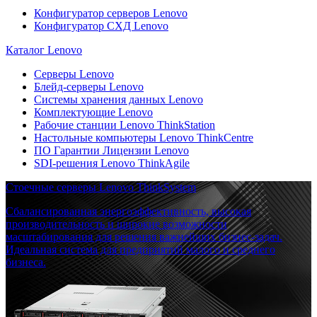
Конфигуратор серверов Lenovo
Конфигуратор СХД Lenovo
Каталог Lenovo
Серверы Lenovo
Блейд-серверы Lenovo
Системы хранения данных Lenovo
Комплектующие Lenovo
Рабочие станции Lenovo ThinkStation
Настольные компьютеры Lenovo ThinkCentre
ПО Гарантии Лицензии Lenovo
SDI-решения Lenovo ThinkAgile
Стоечные серверы Lenovo ThinkSystem
Сбалансированная энергоэффективность, высокая
производительность и широкие возможности
масштабирования для решения важнейших бизнес-задач.
Идеальная система для предприятий малого и среднего
бизнеса.