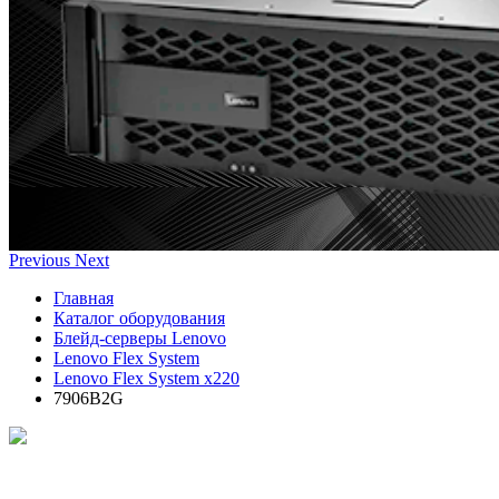
Previous
Next
Главная
Каталог оборудования
Блейд-серверы Lenovo
Lenovo Flex System
Lenovo Flex System x220
7906B2G