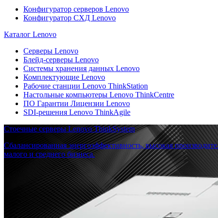
Конфигуратор серверов Lenovo
Конфигуратор СХД Lenovo
Каталог Lenovo
Серверы Lenovo
Блейд-серверы Lenovo
Системы хранения данных Lenovo
Комплектующие Lenovo
Рабочие станции Lenovo ThinkStation
Настольные компьютеры Lenovo ThinkCentre
ПО Гарантии Лицензии Lenovo
SDI-решения Lenovo ThinkAgile
Стоечные серверы Lenovo ThinkSystem
Сбалансированная энергоэффективность, высокая производите
малого и среднего бизнеса.