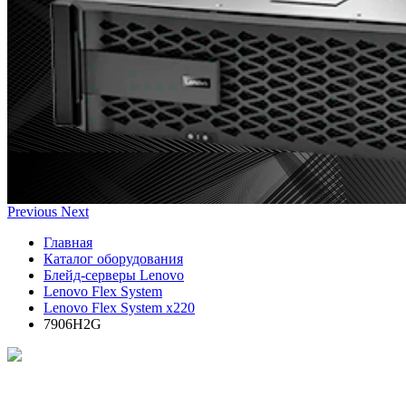
Previous
Next
Главная
Каталог оборудования
Блейд-серверы Lenovo
Lenovo Flex System
Lenovo Flex System x220
7906H2G