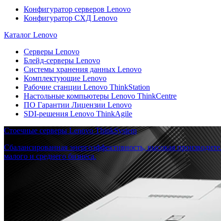
Конфигуратор серверов Lenovo
Конфигуратор СХД Lenovo
Каталог Lenovo
Серверы Lenovo
Блейд-серверы Lenovo
Системы хранения данных Lenovo
Комплектующие Lenovo
Рабочие станции Lenovo ThinkStation
Настольные компьютеры Lenovo ThinkCentre
ПО Гарантии Лицензии Lenovo
SDI-решения Lenovo ThinkAgile
Стоечные серверы Lenovo ThinkSystem
Сбалансированная энергоэффективность, высокая производите
малого и среднего бизнеса.