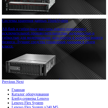
Системы хранения данных ThinkSystem
All-flash и гибридные массивы нового поколения с
исключительной производительностью, надежностью и
гибкостью для модернизации дата-центра и развития вашего
бизнеса. Лучшие средства управления данными в своем
классе.
Previous
Next
Главная
Каталог оборудования
Блейд-серверы Lenovo
Lenovo Flex System
Lenovo Flex System x240 M5