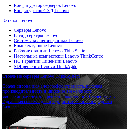
Конфигуратор серверов Lenovo
Конфигуратор СХД Lenovo
Каталог Lenovo
Серверы Lenovo
Блейд-серверы Lenovo
Системы хранения данных Lenovo
Комплектующие Lenovo
Рабочие станции Lenovo ThinkStation
Настольные компьютеры Lenovo ThinkCentre
ПО Гарантии Лицензии Lenovo
SDI-решения Lenovo ThinkAgile
Стоечные серверы Lenovo ThinkSystem
Сбалансированная энергоэффективность, высокая
производительность и широкие возможности
масштабирования для решения важнейших бизнес-задач.
Идеальная система для предприятий малого и среднего
бизнеса.