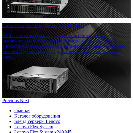
Системы хранения данных ThinkSystem
All-flash и гибридные массивы нового поколения с
исключительной производительностью, надежностью и
гибкостью для модернизации дата-центра и развития вашего
бизнеса. Лучшие средства управления данными в своем
классе.
Previous
Next
Главная
Каталог оборудования
Блейд-серверы Lenovo
Lenovo Flex System
Lenovo Flex System x240 M5