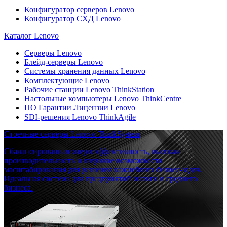
Конфигуратор серверов Lenovo
Конфигуратор СХД Lenovo
Каталог Lenovo
Серверы Lenovo
Блейд-серверы Lenovo
Системы хранения данных Lenovo
Комплектующие Lenovo
Рабочие станции Lenovo ThinkStation
Настольные компьютеры Lenovo ThinkCentre
ПО Гарантии Лицензии Lenovo
SDI-решения Lenovo ThinkAgile
Стоечные серверы Lenovo ThinkSystem
Сбалансированная энергоэффективность, высокая
производительность и широкие возможности
масштабирования для решения важнейших бизнес-задач.
Идеальная система для предприятий малого и среднего
бизнеса.