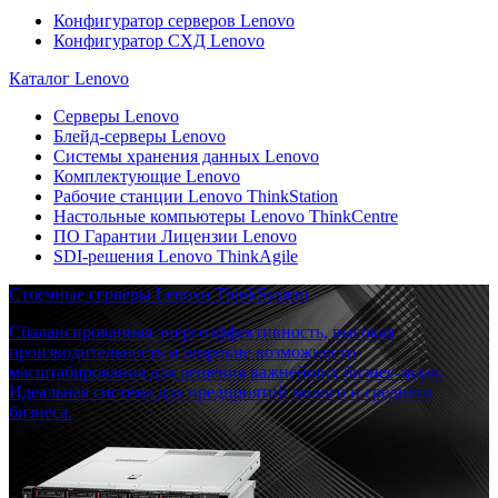
Конфигуратор серверов Lenovo
Конфигуратор СХД Lenovo
Каталог Lenovo
Серверы Lenovo
Блейд-серверы Lenovo
Системы хранения данных Lenovo
Комплектующие Lenovo
Рабочие станции Lenovo ThinkStation
Настольные компьютеры Lenovo ThinkCentre
ПО Гарантии Лицензии Lenovo
SDI-решения Lenovo ThinkAgile
Стоечные серверы Lenovo ThinkSystem
Сбалансированная энергоэффективность, высокая
производительность и широкие возможности
масштабирования для решения важнейших бизнес-задач.
Идеальная система для предприятий малого и среднего
бизнеса.