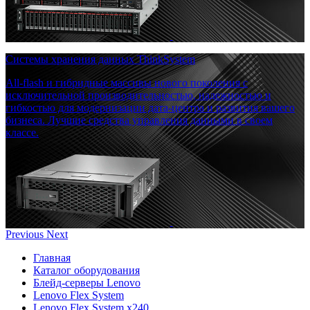
Системы хранения данных ThinkSystem
All-flash и гибридные массивы нового поколения с
исключительной производительностью, надежностью и
гибкостью для модернизации дата-центра и развития вашего
бизнеса. Лучшие средства управления данными в своем
классе.
Previous
Next
Главная
Каталог оборудования
Блейд-серверы Lenovo
Lenovo Flex System
Lenovo Flex System x240