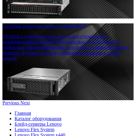
Системы хранения данных ThinkSystem
All-flash и гибридные массивы нового поколения с
исключительной производительностью, надежностью и
гибкостью для модернизации дата-центра и развития вашего
бизнеса. Лучшие средства управления данными в своем
классе.
Previous
Next
Главная
Каталог оборудования
Блейд-серверы Lenovo
Lenovo Flex System
Lenovo Flex System x440