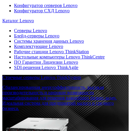
Конфигуратор серверов Lenovo
Конфигуратор СХД Lenovo
Каталог Lenovo
Серверы Lenovo
Блейд-серверы Lenovo
Системы хранения данных Lenovo
Комплектующие Lenovo
Рабочие станции Lenovo ThinkStation
Настольные компьютеры Lenovo ThinkCentre
ПО Гарантии Лицензии Lenovo
SDI-решения Lenovo ThinkAgile
Стоечные серверы Lenovo ThinkSystem
Сбалансированная энергоэффективность, высокая
производительность и широкие возможности
масштабирования для решения важнейших бизнес-задач.
Идеальная система для предприятий малого и среднего
бизнеса.