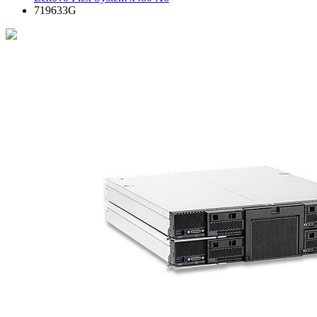
719633G