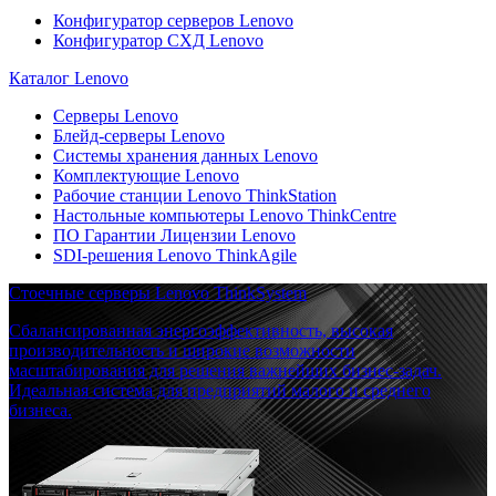
Конфигуратор серверов Lenovo
Конфигуратор СХД Lenovo
Каталог Lenovo
Серверы Lenovo
Блейд-серверы Lenovo
Системы хранения данных Lenovo
Комплектующие Lenovo
Рабочие станции Lenovo ThinkStation
Настольные компьютеры Lenovo ThinkCentre
ПО Гарантии Лицензии Lenovo
SDI-решения Lenovo ThinkAgile
Стоечные серверы Lenovo ThinkSystem
Сбалансированная энергоэффективность, высокая
производительность и широкие возможности
масштабирования для решения важнейших бизнес-задач.
Идеальная система для предприятий малого и среднего
бизнеса.