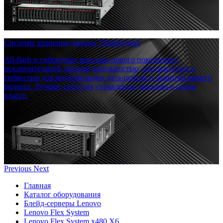
Системы хранения данных ThinkSystem
All-flash и гибридные массивы нового поколения с
исключительной производительностью, надежностью и
гибкостью для модернизации дата-центра и развития вашего
бизнеса. Лучшие средства управления данными в своем
классе.
Previous
Next
Главная
Каталог оборудования
Блейд-серверы Lenovo
Lenovo Flex System
Lenovo Flex System x480 X6