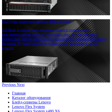
Системы хранения данных ThinkSystem
All-flash и гибридные массивы нового поколения с
исключительной производительностью, надежностью и
гибкостью для модернизации дата-центра и развития вашего
бизнеса. Лучшие средства управления данными в своем
классе.
Previous
Next
Главная
Каталог оборудования
Блейд-серверы Lenovo
Lenovo Flex System
Lenovo Flex System x480 X6