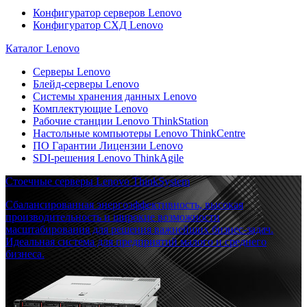
Конфигуратор серверов Lenovo
Конфигуратор СХД Lenovo
Каталог Lenovo
Серверы Lenovo
Блейд-серверы Lenovo
Системы хранения данных Lenovo
Комплектующие Lenovo
Рабочие станции Lenovo ThinkStation
Настольные компьютеры Lenovo ThinkCentre
ПО Гарантии Лицензии Lenovo
SDI-решения Lenovo ThinkAgile
Стоечные серверы Lenovo ThinkSystem
Сбалансированная энергоэффективность, высокая
производительность и широкие возможности
масштабирования для решения важнейших бизнес-задач.
Идеальная система для предприятий малого и среднего
бизнеса.