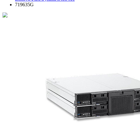
719635G