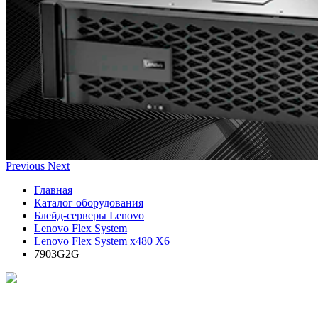
Previous
Next
Главная
Каталог оборудования
Блейд-серверы Lenovo
Lenovo Flex System
Lenovo Flex System x480 X6
7903G2G