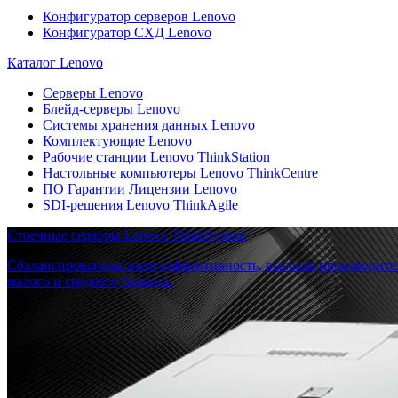
Конфигуратор серверов Lenovo
Конфигуратор СХД Lenovo
Каталог Lenovo
Серверы Lenovo
Блейд-серверы Lenovo
Системы хранения данных Lenovo
Комплектующие Lenovo
Рабочие станции Lenovo ThinkStation
Настольные компьютеры Lenovo ThinkCentre
ПО Гарантии Лицензии Lenovo
SDI-решения Lenovo ThinkAgile
Стоечные серверы Lenovo ThinkSystem
Сбалансированная энергоэффективность, высокая производите
малого и среднего бизнеса.