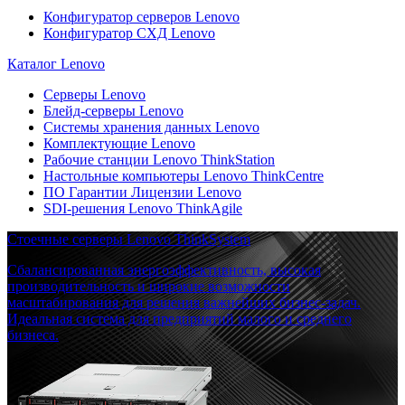
Конфигуратор серверов Lenovo
Конфигуратор СХД Lenovo
Каталог Lenovo
Серверы Lenovo
Блейд-серверы Lenovo
Системы хранения данных Lenovo
Комплектующие Lenovo
Рабочие станции Lenovo ThinkStation
Настольные компьютеры Lenovo ThinkCentre
ПО Гарантии Лицензии Lenovo
SDI-решения Lenovo ThinkAgile
Стоечные серверы Lenovo ThinkSystem
Сбалансированная энергоэффективность, высокая
производительность и широкие возможности
масштабирования для решения важнейших бизнес-задач.
Идеальная система для предприятий малого и среднего
бизнеса.