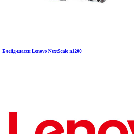
Блейд-шасси Lenovo NextScale n1200