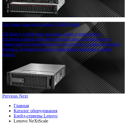
Системы хранения данных ThinkSystem
All-flash и гибридные массивы нового поколения с
исключительной производительностью, надежностью и
гибкостью для модернизации дата-центра и развития вашего
бизнеса. Лучшие средства управления данными в своем
классе.
Previous
Next
Главная
Каталог оборудования
Блейд-серверы Lenovo
Lenovo NeXtScale