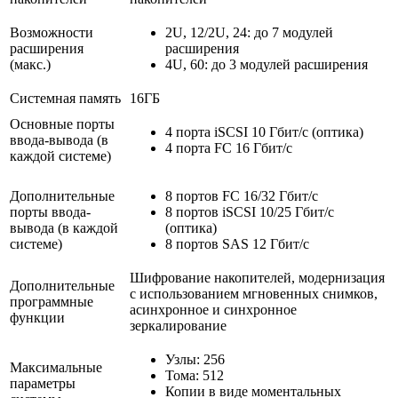
Возможности
2U, 12/2U, 24: до 7 модулей
расширения
расширения
(макс.)
4U, 60: до 3 модулей расширения
Системная память
16ГБ
Основные порты
4 порта iSCSI 10 Гбит/с (оптика)
ввода-вывода (в
4 порта FC 16 Гбит/с
каждой системе)
Дополнительные
8 портов FC 16/32 Гбит/с
порты ввода-
8 портов iSCSI 10/25 Гбит/с
вывода (в каждой
(оптика)
системе)
8 портов SAS 12 Гбит/с
Шифрование накопителей, модернизация
Дополнительные
с использованием мгновенных снимков,
программные
асинхронное и синхронное
функции
зеркалирование
Узлы: 256
Максимальные
Тома: 512
параметры
Копии в виде моментальных