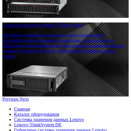
Системы хранения данных ThinkSystem
All-flash и гибридные массивы нового поколения с
исключительной производительностью, надежностью и
гибкостью для модернизации дата-центра и развития вашего
бизнеса. Лучшие средства управления данными в своем
классе.
Previous
Next
Главная
Каталог оборудования
Системы хранения данных Lenovo
Lenovo ThinkSystem DE
Гибридные системы хранения данных Lenovo