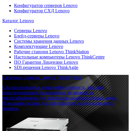
Конфигуратор серверов Lenovo
Конфигуратор СХД Lenovo
Каталог Lenovo
Серверы Lenovo
Блейд-серверы Lenovo
Системы хранения данных Lenovo
Комплектующие Lenovo
Рабочие станции Lenovo ThinkStation
Настольные компьютеры Lenovo ThinkCentre
ПО Гарантии Лицензии Lenovo
SDI-решения Lenovo ThinkAgile
Стоечные серверы Lenovo ThinkSystem
Сбалансированная энергоэффективность, высокая
производительность и широкие возможности
масштабирования для решения важнейших бизнес-задач.
Идеальная система для предприятий малого и среднего
бизнеса.