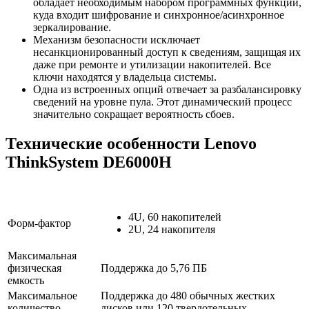
обладает необходимым набором программных функций,
куда входит шифрование и синхронное/асинхронное
зеркалирование.
Механизм безопасности исключает
несанкционированный доступ к сведениям, защищая их
даже при ремонте и утилизации накопителей. Все
ключи находятся у владельца системы.
Одна из встроенных опций отвечает за разбалансировку
сведений на уровне пула. Этот динамический процесс
значительно сокращает вероятность сбоев.
Технические особенности Lenovo
ThinkSystem DE6000H
4U, 60 накопителей
Форм-фактор
2U, 24 накопителя
Максимальная
физическая
Поддержка до 5,76 ПБ
емкость
Максимальное
Поддержка до 480 обычных жестких
количество
дисков или 120 твердотельных