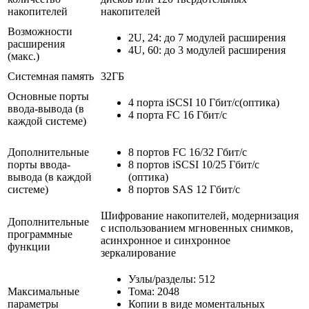
накопителей
накопителей
Возможности
2U, 24: до 7 модулей расширения
расширения
4U, 60: до 3 модулей расширения
(макс.)
Системная память
32ГБ
Основные порты
4 порта iSCSI 10 Гбит/с(оптика)
ввода-вывода (в
4 порта FC 16 Гбит/с
каждой системе)
Дополнительные
8 портов FC 16/32 Гбит/с
порты ввода-
8 портов iSCSI 10/25 Гбит/с
вывода (в каждой
(оптика)
системе)
8 портов SAS 12 Гбит/с
Шифрование накопителей, модернизация
Дополнительные
с использованием мгновенных снимков,
программные
асинхронное и синхронное
функции
зеркалирование
Узлы/разделы: 512
Максимальные
Тома: 2048
параметры
Копии в виде моментальных