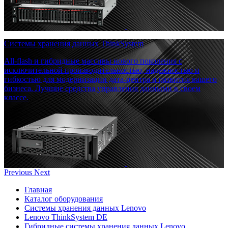
Системы хранения данных ThinkSystem
All-flash и гибридные массивы нового поколения с
исключительной производительностью, надежностью и
гибкостью для модернизации дата-центра и развития вашего
бизнеса. Лучшие средства управления данными в своем
классе.
Previous
Next
Главная
Каталог оборудования
Системы хранения данных Lenovo
Lenovo ThinkSystem DE
Гибридные системы хранения данных Lenovo