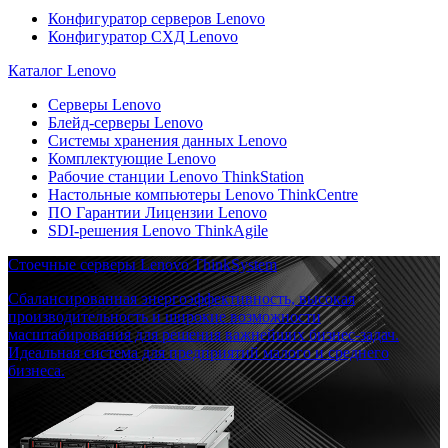
Конфигуратор серверов Lenovo
Конфигуратор СХД Lenovo
Каталог Lenovo
Серверы Lenovo
Блейд-серверы Lenovo
Системы хранения данных Lenovo
Комплектующие Lenovo
Рабочие станции Lenovo ThinkStation
Настольные компьютеры Lenovo ThinkCentre
ПО Гарантии Лицензии Lenovo
SDI-решения Lenovo ThinkAgile
Стоечные серверы Lenovo ThinkSystem
Сбалансированная энергоэффективность, высокая
производительность и широкие возможности
масштабирования для решения важнейших бизнес-задач.
Идеальная система для предприятий малого и среднего
бизнеса.