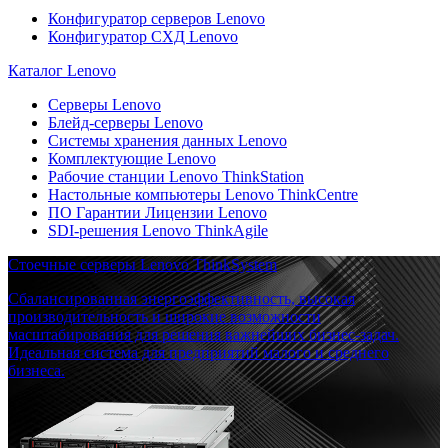
Конфигуратор серверов Lenovo
Конфигуратор СХД Lenovo
Каталог Lenovo
Серверы Lenovo
Блейд-серверы Lenovo
Системы хранения данных Lenovo
Комплектующие Lenovo
Рабочие станции Lenovo ThinkStation
Настольные компьютеры Lenovo ThinkCentre
ПО Гарантии Лицензии Lenovo
SDI-решения Lenovo ThinkAgile
Стоечные серверы Lenovo ThinkSystem
Сбалансированная энергоэффективность, высокая
производительность и широкие возможности
масштабирования для решения важнейших бизнес-задач.
Идеальная система для предприятий малого и среднего
бизнеса.