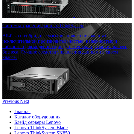
Системы хранения данных ThinkSystem
All-flash и гибридные массивы нового поколения с
исключительной производительностью, надежностью и
гибкостью для модернизации дата-центра и развития вашего
бизнеса. Лучшие средства управления данными в своем
классе.
Previous
Next
Главная
Каталог оборудования
Блейд-серверы Lenovo
Lenovo ThinkSystem Blade
Lenovo ThinkSystem SN850