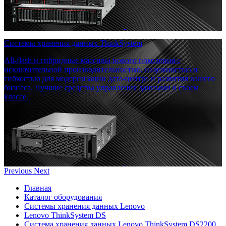
Системы хранения данных ThinkSystem
All-flash и гибридные массивы нового поколения с
исключительной производительностью, надежностью и
гибкостью для модернизации дата-центра и развития вашего
бизнеса. Лучшие средства управления данными в своем
классе.
Previous
Next
Главная
Каталог оборудования
Системы хранения данных Lenovo
Lenovo ThinkSystem DS
Система хранения данных Lenovo ThinkSystem DS2200