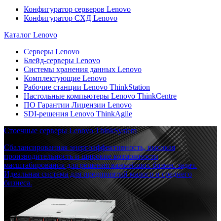
Конфигуратор серверов Lenovo
Конфигуратор СХД Lenovo
Каталог Lenovo
Серверы Lenovo
Блейд-серверы Lenovo
Системы хранения данных Lenovo
Комплектующие Lenovo
Рабочие станции Lenovo ThinkStation
Настольные компьютеры Lenovo ThinkCentre
ПО Гарантии Лицензии Lenovo
SDI-решения Lenovo ThinkAgile
Стоечные серверы Lenovo ThinkSystem
Сбалансированная энергоэффективность, высокая
производительность и широкие возможности
масштабирования для решения важнейших бизнес-задач.
Идеальная система для предприятий малого и среднего
бизнеса.