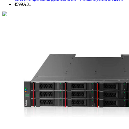
4599A31