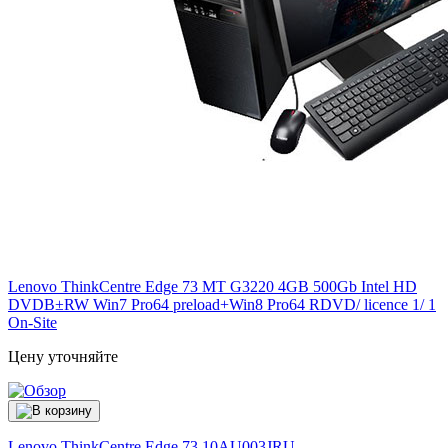
Lenovo ThinkCentre Edge 73 MT G3220 4GB 500Gb Intel HD
DVDВ±RW Win7 Pro64 preload+Win8 Pro64 RDVD/ licence 1/ 1
On-Site
Цену уточняйте
Lenovo ThinkCentre Edge 73
10AU003JRU