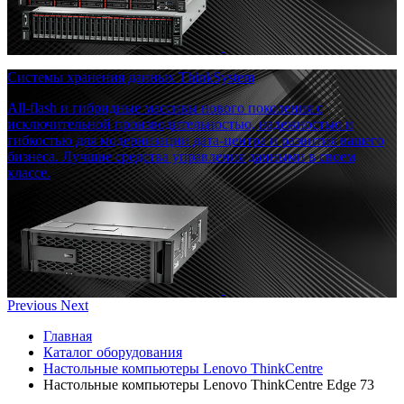
Системы хранения данных ThinkSystem
All-flash и гибридные массивы нового поколения с
исключительной производительностью, надежностью и
гибкостью для модернизации дата-центра и развития вашего
бизнеса. Лучшие средства управления данными в своем
классе.
Previous
Next
Главная
Каталог оборудования
Настольные компьютеры Lenovo ThinkCentre
Настольные компьютеры Lenovo ThinkCentre Edge 73