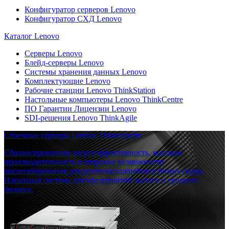
Конфигуратор серверов Lenovo
Конфигуратор СХД Lenovo
Каталог Lenovo
Серверы Lenovo
Блейд-серверы Lenovo
Системы хранения данных Lenovo
Комплектующие Lenovo
Рабочие станции Lenovo ThinkStation
Настольные компьютеры Lenovo ThinkCentre
ПО Гарантии Лицензии Lenovo
SDI-решения Lenovo ThinkAgile
Стоечные серверы Lenovo ThinkSystem
Сбалансированная энергоэффективность, высокая
производительность и широкие возможности
масштабирования для решения важнейших бизнес-задач.
Идеальная система для предприятий малого и среднего
бизнеса.