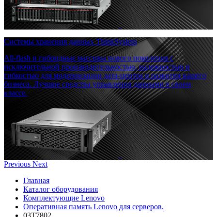
Системы хранения данных ThinkSystem
All-flash и гибридные массивы нового поколения с
исключительной производительностью, надежностью и
гибкостью для модернизации дата-центра и развития вашего
бизнеса. Лучшие средства управления данными в своем
классе.
Previous
Next
Главная
Каталог оборудования
Комплектующие Lenovo
Оперативная память Lenovo для серверов.
03T7802