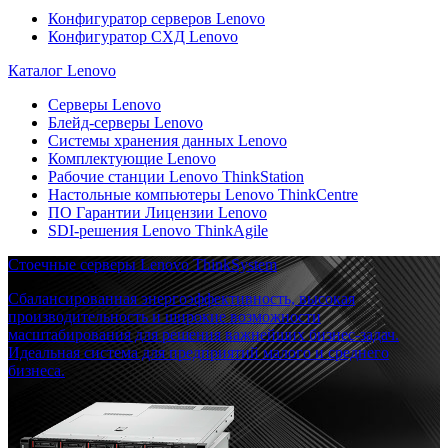
Конфигуратор серверов Lenovo
Конфигуратор СХД Lenovo
Каталог Lenovo
Серверы Lenovo
Блейд-серверы Lenovo
Системы хранения данных Lenovo
Комплектующие Lenovo
Рабочие станции Lenovo ThinkStation
Настольные компьютеры Lenovo ThinkCentre
ПО Гарантии Лицензии Lenovo
SDI-решения Lenovo ThinkAgile
Стоечные серверы Lenovo ThinkSystem
Сбалансированная энергоэффективность, высокая
производительность и широкие возможности
масштабирования для решения важнейших бизнес-задач.
Идеальная система для предприятий малого и среднего
бизнеса.