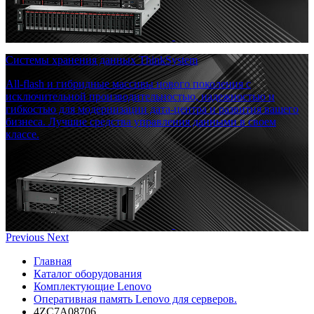
Системы хранения данных ThinkSystem
All-flash и гибридные массивы нового поколения с
исключительной производительностью, надежностью и
гибкостью для модернизации дата-центра и развития вашего
бизнеса. Лучшие средства управления данными в своем
классе.
Previous
Next
Главная
Каталог оборудования
Комплектующие Lenovo
Оперативная память Lenovo для серверов.
4ZC7A08706