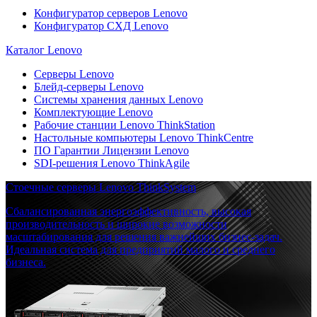
Конфигуратор серверов Lenovo
Конфигуратор СХД Lenovo
Каталог Lenovo
Серверы Lenovo
Блейд-серверы Lenovo
Системы хранения данных Lenovo
Комплектующие Lenovo
Рабочие станции Lenovo ThinkStation
Настольные компьютеры Lenovo ThinkCentre
ПО Гарантии Лицензии Lenovo
SDI-решения Lenovo ThinkAgile
Стоечные серверы Lenovo ThinkSystem
Сбалансированная энергоэффективность, высокая
производительность и широкие возможности
масштабирования для решения важнейших бизнес-задач.
Идеальная система для предприятий малого и среднего
бизнеса.