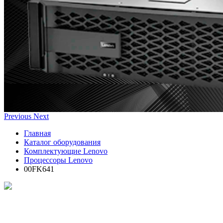
Previous
Next
Главная
Каталог оборудования
Комплектующие Lenovo
Процессоры Lenovo
00FK641