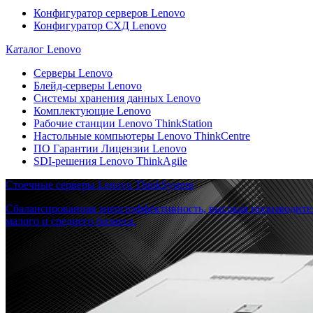
Конфигуратор серверов Lenovo
Конфигуратор СХД Lenovo
Каталог Lenovo
Серверы Lenovo
Блейд-серверы Lenovo
Системы хранения данных Lenovo
Комплектующие Lenovo
Рабочие станции Lenovo ThinkStation
Настольные компьютеры Lenovo ThinkCentre
ПО Гарантии Лицензии Lenovo
SDI-решения Lenovo ThinkAgile
Стоечные серверы Lenovo ThinkSystem
Сбалансированная энергоэффективность, высокая производите
малого и среднего бизнеса.