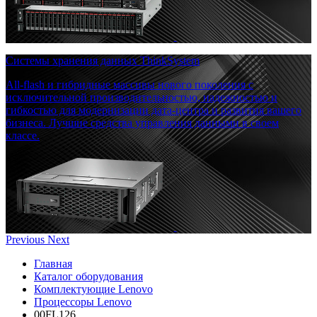
Системы хранения данных ThinkSystem
All-flash и гибридные массивы нового поколения с
исключительной производительностью, надежностью и
гибкостью для модернизации дата-центра и развития вашего
бизнеса. Лучшие средства управления данными в своем
классе.
Previous
Next
Главная
Каталог оборудования
Комплектующие Lenovo
Процессоры Lenovo
00FL126