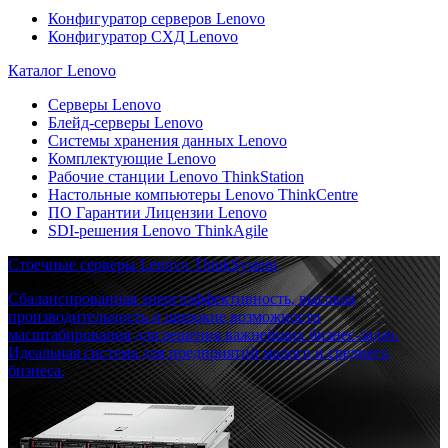
Конфигуратор серверов Lenovo
Конфигуратор СХД Lenovo
Каталог Lenovo
Серверы Lenovo
Блейд-серверы Lenovo
Системы хранения данных Lenovo
Комплектующие Lenovo
Рабочие станции Lenovo ThinkStation
Настольные компьютеры Lenovo ThinkCentre
ПО Гарантии Лицензии Lenovo
SDI-решения Lenovo ThinkAgile
Стоечные серверы Lenovo ThinkSystem
Сбалансированная энергоэффективность, высокая
производительность и широкие возможности
масштабирования для решения важнейших бизнес-задач.
Идеальная система для предприятий малого и среднего
бизнеса.