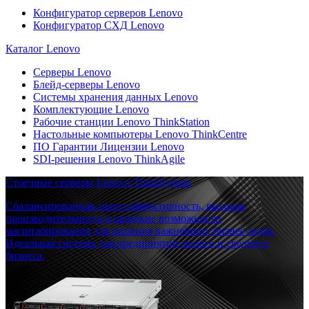
Конфигуратор серверов Lenovo
Конфигуратор СХД Lenovo
Каталог Lenovo
Серверы Lenovo
Блейд-серверы Lenovo
Системы хранения данных Lenovo
Комплектующие Lenovo
Рабочие станции Lenovo ThinkStation
Настольные компьютеры Lenovo ThinkCentre
ПО Гарантии Лицензии Lenovo
SDI-решения Lenovo ThinkAgile
Стоечные серверы Lenovo ThinkSystem
Сбалансированная энергоэффективность, высокая
производительность и широкие возможности
масштабирования для решения важнейших бизнес-задач.
Идеальная система для предприятий малого и среднего
бизнеса.