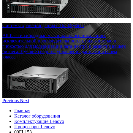
Системы хранения данных ThinkSystem
All-flash и гибридные массивы нового поколения с
исключительной производительностью, надежностью и
гибкостью для модернизации дата-центра и развития вашего
бизнеса. Лучшие средства управления данными в своем
классе.
Previous
Next
Главная
Каталог оборудования
Комплектующие Lenovo
Процессоры Lenovo
00FL153