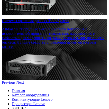
Системы хранения данных ThinkSystem
All-flash и гибридные массивы нового поколения с
исключительной производительностью, надежностью и
гибкостью для модернизации дата-центра и развития вашего
бизнеса. Лучшие средства управления данными в своем
классе.
Previous
Next
Главная
Каталог оборудования
Комплектующие Lenovo
Процессоры Lenovo
00FL167