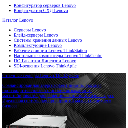
Конфигуратор серверов Lenovo
Конфигуратор СХД Lenovo
Каталог Lenovo
Серверы Lenovo
Блейд-серверы Lenovo
Системы хранения данных Lenovo
Комплектующие Lenovo
Рабочие станции Lenovo ThinkStation
Настольные компьютеры Lenovo ThinkCentre
ПО Гарантии Лицензии Lenovo
SDI-решения Lenovo ThinkAgile
Стоечные серверы Lenovo ThinkSystem
Сбалансированная энергоэффективность, высокая
производительность и широкие возможности
масштабирования для решения важнейших бизнес-задач.
Идеальная система для предприятий малого и среднего
бизнеса.