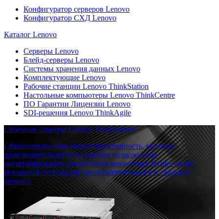
Конфигуратор серверов Lenovo
Конфигуратор СХД Lenovo
Каталог Lenovo
Серверы Lenovo
Блейд-серверы Lenovo
Системы хранения данных Lenovo
Комплектующие Lenovo
Рабочие станции Lenovo ThinkStation
Настольные компьютеры Lenovo ThinkCentre
ПО Гарантии Лицензии Lenovo
SDI-решения Lenovo ThinkAgile
Стоечные серверы Lenovo ThinkSystem
Сбалансированная энергоэффективность, высокая
производительность и широкие возможности
масштабирования для решения важнейших бизнес-задач.
Идеальная система для предприятий малого и среднего
бизнеса.