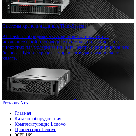
Системы хранения данных ThinkSystem
All-flash и гибридные массивы нового поколения с
исключительной производительностью, надежностью и
гибкостью для модернизации дата-центра и развития вашего
бизнеса. Лучшие средства управления данными в своем
классе.
Previous
Next
Главная
Каталог оборудования
Комплектующие Lenovo
Процессоры Lenovo
00FL169