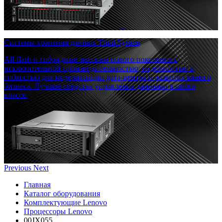
Системы хранения данных ThinkSystem
All-flash и гибридные массивы нового поколения с
исключительной производительностью, надежностью и
гибкостью для модернизации дата-центра и развития вашего
бизнеса. Лучшие средства управления данными в своем
классе.
Previous
Next
Главная
Каталог оборудования
Комплектующие Lenovo
Процессоры Lenovo
00JX055