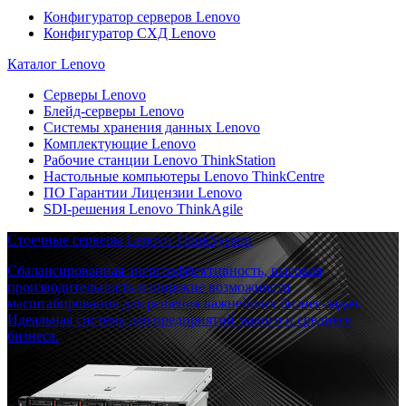
Конфигуратор серверов Lenovo
Конфигуратор СХД Lenovo
Каталог Lenovo
Серверы Lenovo
Блейд-серверы Lenovo
Системы хранения данных Lenovo
Комплектующие Lenovo
Рабочие станции Lenovo ThinkStation
Настольные компьютеры Lenovo ThinkCentre
ПО Гарантии Лицензии Lenovo
SDI-решения Lenovo ThinkAgile
Стоечные серверы Lenovo ThinkSystem
Сбалансированная энергоэффективность, высокая
производительность и широкие возможности
масштабирования для решения важнейших бизнес-задач.
Идеальная система для предприятий малого и среднего
бизнеса.