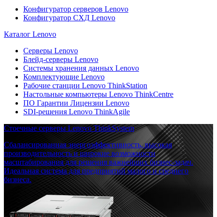
Конфигуратор серверов Lenovo
Конфигуратор СХД Lenovo
Каталог Lenovo
Серверы Lenovo
Блейд-серверы Lenovo
Системы хранения данных Lenovo
Комплектующие Lenovo
Рабочие станции Lenovo ThinkStation
Настольные компьютеры Lenovo ThinkCentre
ПО Гарантии Лицензии Lenovo
SDI-решения Lenovo ThinkAgile
Стоечные серверы Lenovo ThinkSystem
Сбалансированная энергоэффективность, высокая
производительность и широкие возможности
масштабирования для решения важнейших бизнес-задач.
Идеальная система для предприятий малого и среднего
бизнеса.