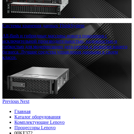
Системы хранения данных ThinkSystem
All-flash и гибридные массивы нового поколения с
исключительной производительностью, надежностью и
гибкостью для модернизации дата-центра и развития вашего
бизнеса. Лучшие средства управления данными в своем
классе.
Previous
Next
Главная
Каталог оборудования
Комплектующие Lenovo
Процессоры Lenovo
00KF372