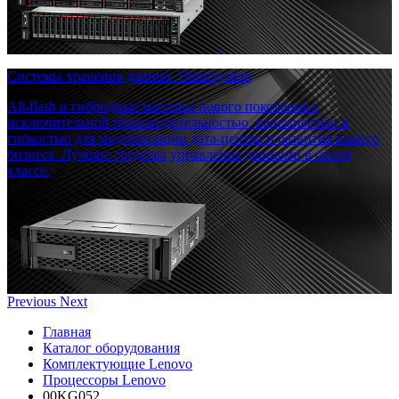
Системы хранения данных ThinkSystem
All-flash и гибридные массивы нового поколения с
исключительной производительностью, надежностью и
гибкостью для модернизации дата-центра и развития вашего
бизнеса. Лучшие средства управления данными в своем
классе.
Previous
Next
Главная
Каталог оборудования
Комплектующие Lenovo
Процессоры Lenovo
00KG052