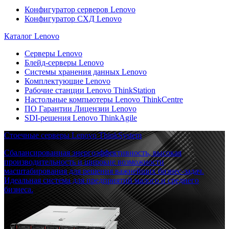
Конфигуратор серверов Lenovo
Конфигуратор СХД Lenovo
Каталог Lenovo
Серверы Lenovo
Блейд-серверы Lenovo
Системы хранения данных Lenovo
Комплектующие Lenovo
Рабочие станции Lenovo ThinkStation
Настольные компьютеры Lenovo ThinkCentre
ПО Гарантии Лицензии Lenovo
SDI-решения Lenovo ThinkAgile
Стоечные серверы Lenovo ThinkSystem
Сбалансированная энергоэффективность, высокая
производительность и широкие возможности
масштабирования для решения важнейших бизнес-задач.
Идеальная система для предприятий малого и среднего
бизнеса.