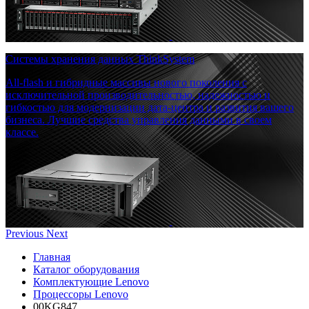
Системы хранения данных ThinkSystem
All-flash и гибридные массивы нового поколения с
исключительной производительностью, надежностью и
гибкостью для модернизации дата-центра и развития вашего
бизнеса. Лучшие средства управления данными в своем
классе.
Previous
Next
Главная
Каталог оборудования
Комплектующие Lenovo
Процессоры Lenovo
00KG847