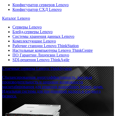
Конфигуратор серверов Lenovo
Конфигуратор СХД Lenovo
Каталог Lenovo
Серверы Lenovo
Блейд-серверы Lenovo
Системы хранения данных Lenovo
Комплектующие Lenovo
Рабочие станции Lenovo ThinkStation
Настольные компьютеры Lenovo ThinkCentre
ПО Гарантии Лицензии Lenovo
SDI-решения Lenovo ThinkAgile
Стоечные серверы Lenovo ThinkSystem
Сбалансированная энергоэффективность, высокая
производительность и широкие возможности
масштабирования для решения важнейших бизнес-задач.
Идеальная система для предприятий малого и среднего
бизнеса.