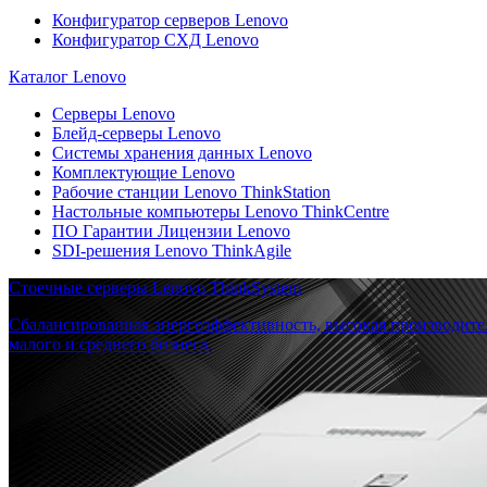
Конфигуратор серверов Lenovo
Конфигуратор СХД Lenovo
Каталог Lenovo
Серверы Lenovo
Блейд-серверы Lenovo
Системы хранения данных Lenovo
Комплектующие Lenovo
Рабочие станции Lenovo ThinkStation
Настольные компьютеры Lenovo ThinkCentre
ПО Гарантии Лицензии Lenovo
SDI-решения Lenovo ThinkAgile
Стоечные серверы Lenovo ThinkSystem
Сбалансированная энергоэффективность, высокая производите
малого и среднего бизнеса.