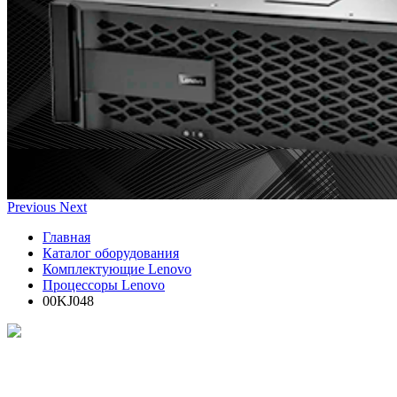
Previous
Next
Главная
Каталог оборудования
Комплектующие Lenovo
Процессоры Lenovo
00KJ048