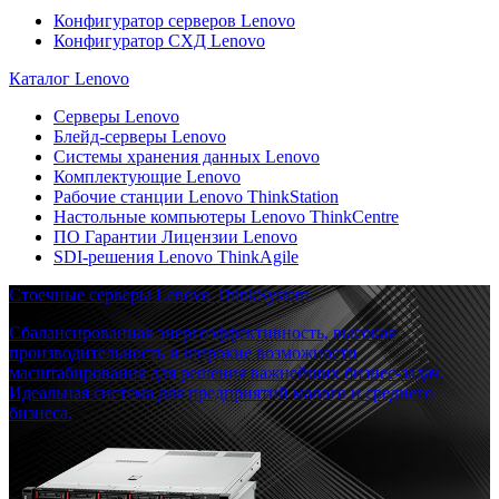
Конфигуратор серверов Lenovo
Конфигуратор СХД Lenovo
Каталог Lenovo
Серверы Lenovo
Блейд-серверы Lenovo
Системы хранения данных Lenovo
Комплектующие Lenovo
Рабочие станции Lenovo ThinkStation
Настольные компьютеры Lenovo ThinkCentre
ПО Гарантии Лицензии Lenovo
SDI-решения Lenovo ThinkAgile
Стоечные серверы Lenovo ThinkSystem
Сбалансированная энергоэффективность, высокая
производительность и широкие возможности
масштабирования для решения важнейших бизнес-задач.
Идеальная система для предприятий малого и среднего
бизнеса.