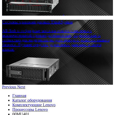
Системы хранения данных ThinkSystem
All-flash и гибридные массивы нового поколения с
исключительной производительностью, надежностью и
гибкостью для модернизации дата-центра и развития вашего
бизнеса. Лучшие средства управления данными в своем
классе.
Previous
Next
Главная
Каталог оборудования
Комплектующие Lenovo
Процессоры Lenovo
00MU401