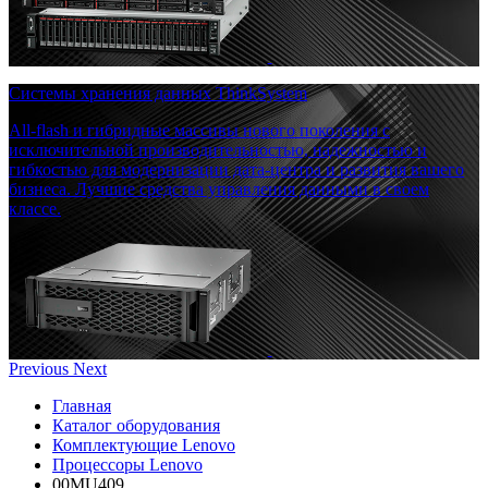
Системы хранения данных ThinkSystem
All-flash и гибридные массивы нового поколения с
исключительной производительностью, надежностью и
гибкостью для модернизации дата-центра и развития вашего
бизнеса. Лучшие средства управления данными в своем
классе.
Previous
Next
Главная
Каталог оборудования
Комплектующие Lenovo
Процессоры Lenovo
00MU409