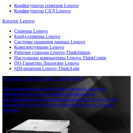
Конфигуратор серверов Lenovo
Конфигуратор СХД Lenovo
Каталог Lenovo
Серверы Lenovo
Блейд-серверы Lenovo
Системы хранения данных Lenovo
Комплектующие Lenovo
Рабочие станции Lenovo ThinkStation
Настольные компьютеры Lenovo ThinkCentre
ПО Гарантии Лицензии Lenovo
SDI-решения Lenovo ThinkAgile
Стоечные серверы Lenovo ThinkSystem
Сбалансированная энергоэффективность, высокая
производительность и широкие возможности
масштабирования для решения важнейших бизнес-задач.
Идеальная система для предприятий малого и среднего
бизнеса.