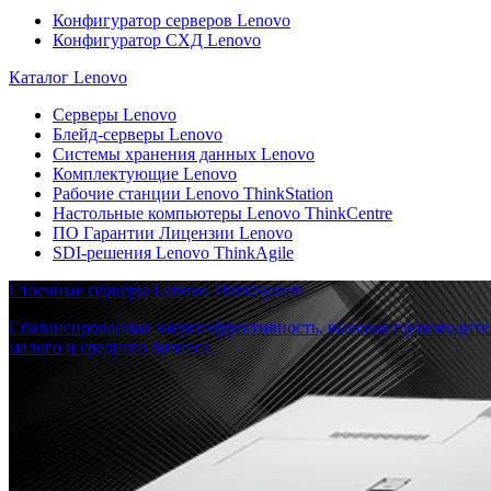
Конфигуратор серверов Lenovo
Конфигуратор СХД Lenovo
Каталог Lenovo
Серверы Lenovo
Блейд-серверы Lenovo
Системы хранения данных Lenovo
Комплектующие Lenovo
Рабочие станции Lenovo ThinkStation
Настольные компьютеры Lenovo ThinkCentre
ПО Гарантии Лицензии Lenovo
SDI-решения Lenovo ThinkAgile
Стоечные серверы Lenovo ThinkSystem
Сбалансированная энергоэффективность, высокая производите
малого и среднего бизнеса.