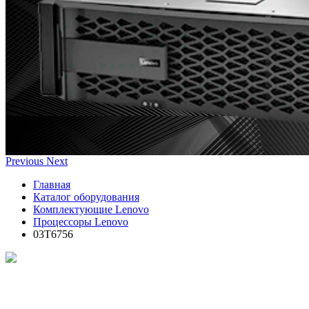
Previous
Next
Главная
Каталог оборудования
Комплектующие Lenovo
Процессоры Lenovo
03T6756