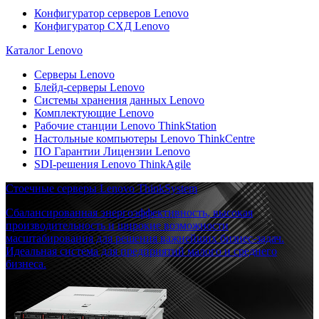
Конфигуратор серверов Lenovo
Конфигуратор СХД Lenovo
Каталог Lenovo
Серверы Lenovo
Блейд-серверы Lenovo
Системы хранения данных Lenovo
Комплектующие Lenovo
Рабочие станции Lenovo ThinkStation
Настольные компьютеры Lenovo ThinkCentre
ПО Гарантии Лицензии Lenovo
SDI-решения Lenovo ThinkAgile
Стоечные серверы Lenovo ThinkSystem
Сбалансированная энергоэффективность, высокая
производительность и широкие возможности
масштабирования для решения важнейших бизнес-задач.
Идеальная система для предприятий малого и среднего
бизнеса.