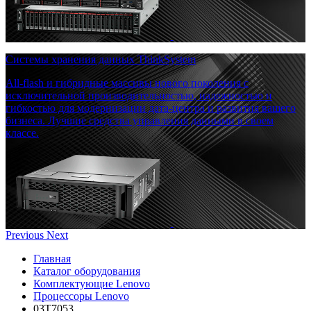
Системы хранения данных ThinkSystem
All-flash и гибридные массивы нового поколения с
исключительной производительностью, надежностью и
гибкостью для модернизации дата-центра и развития вашего
бизнеса. Лучшие средства управления данными в своем
классе.
Previous
Next
Главная
Каталог оборудования
Комплектующие Lenovo
Процессоры Lenovo
03T7053