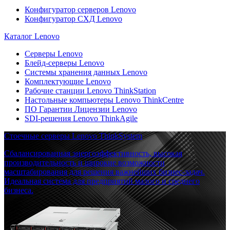
Конфигуратор серверов Lenovo
Конфигуратор СХД Lenovo
Каталог Lenovo
Серверы Lenovo
Блейд-серверы Lenovo
Системы хранения данных Lenovo
Комплектующие Lenovo
Рабочие станции Lenovo ThinkStation
Настольные компьютеры Lenovo ThinkCentre
ПО Гарантии Лицензии Lenovo
SDI-решения Lenovo ThinkAgile
Стоечные серверы Lenovo ThinkSystem
Сбалансированная энергоэффективность, высокая
производительность и широкие возможности
масштабирования для решения важнейших бизнес-задач.
Идеальная система для предприятий малого и среднего
бизнеса.