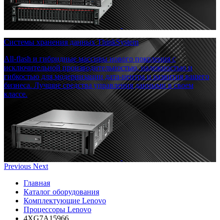
Системы хранения данных ThinkSystem
All-flash и гибридные массивы нового поколения с
исключительной производительностью, надежностью и
гибкостью для модернизации дата-центра и развития вашего
бизнеса. Лучшие средства управления данными в своем
классе.
Previous
Next
Главная
Каталог оборудования
Комплектующие Lenovo
Процессоры Lenovo
4XG7A15966