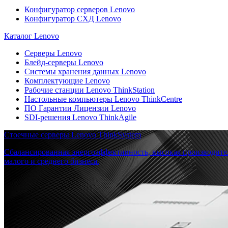
Конфигуратор серверов Lenovo
Конфигуратор СХД Lenovo
Каталог Lenovo
Серверы Lenovo
Блейд-серверы Lenovo
Системы хранения данных Lenovo
Комплектующие Lenovo
Рабочие станции Lenovo ThinkStation
Настольные компьютеры Lenovo ThinkCentre
ПО Гарантии Лицензии Lenovo
SDI-решения Lenovo ThinkAgile
Стоечные серверы Lenovo ThinkSystem
Сбалансированная энергоэффективность, высокая производите
малого и среднего бизнеса.