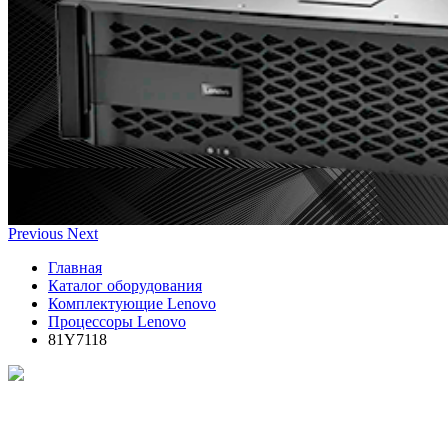
Previous
Next
Главная
Каталог оборудования
Комплектующие Lenovo
Процессоры Lenovo
81Y7118