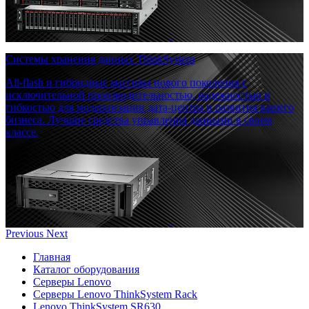
Системы хранения данных ThinkSystem
All-flash и гибридные массивы нового поколения с
исключительной производительностью, надежностью и
гибкостью для модернизации дата-центра и развития вашего
бизнеса. Лучшие средства управления данными в своем
классе.
Previous
Next
Главная
Каталог оборудования
Серверы Lenovo
Серверы Lenovo ThinkSystem Rack
Lenovo ThinkSystem SR630