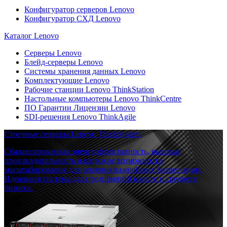
Конфигуратор серверов Lenovo
Конфигуратор СХД Lenovo
Каталог Lenovo
Серверы Lenovo
Блейд-серверы Lenovo
Системы хранения данных Lenovo
Комплектующие Lenovo
Рабочие станции Lenovo ThinkStation
Настольные компьютеры Lenovo ThinkCentre
ПО Гарантии Лицензии Lenovo
SDI-решения Lenovo ThinkAgile
Стоечные серверы Lenovo ThinkSystem
Сбалансированная энергоэффективность, высокая
производительность и широкие возможности
масштабирования для решения важнейших бизнес-задач.
Идеальная система для предприятий малого и среднего
бизнеса.