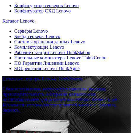
Конфигуратор серверов Lenovo
Конфигуратор СХД Lenovo
Каталог Lenovo
Серверы Lenovo
Блейд-серверы Lenovo
Системы хранения данных Lenovo
Комплектующие Lenovo
Рабочие станции Lenovo ThinkStation
Настольные компьютеры Lenovo ThinkCentre
ПО Гарантии Лицензии Lenovo
SDI-решения Lenovo ThinkAgile
Стоечные серверы Lenovo ThinkSystem
Сбалансированная энергоэффективность, высокая
производительность и широкие возможности
масштабирования для решения важнейших бизнес-задач.
Идеальная система для предприятий малого и среднего
бизнеса.