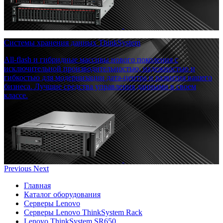
Системы хранения данных ThinkSystem
All-flash и гибридные массивы нового поколения с
исключительной производительностью, надежностью и
гибкостью для модернизации дата-центра и развития вашего
бизнеса. Лучшие средства управления данными в своем
классе.
Previous
Next
Главная
Каталог оборудования
Серверы Lenovo
Серверы Lenovo ThinkSystem Rack
Lenovo ThinkSystem SR650