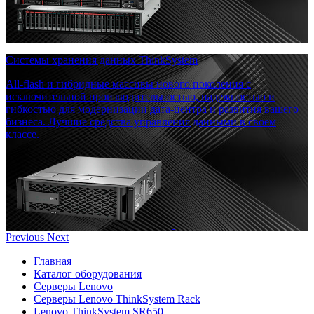
Системы хранения данных ThinkSystem
All-flash и гибридные массивы нового поколения с
исключительной производительностью, надежностью и
гибкостью для модернизации дата-центра и развития вашего
бизнеса. Лучшие средства управления данными в своем
классе.
Previous
Next
Главная
Каталог оборудования
Серверы Lenovo
Серверы Lenovo ThinkSystem Rack
Lenovo ThinkSystem SR650