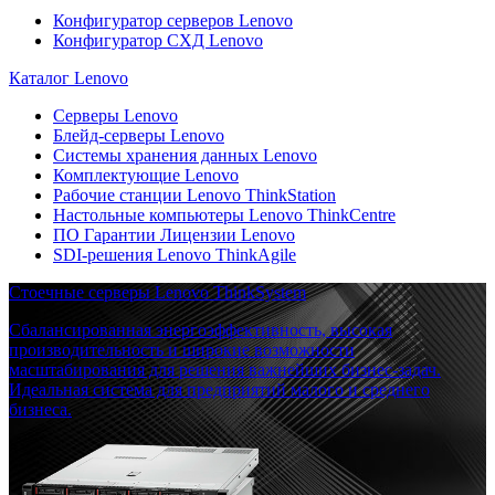
Конфигуратор серверов Lenovo
Конфигуратор СХД Lenovo
Каталог Lenovo
Серверы Lenovo
Блейд-серверы Lenovo
Системы хранения данных Lenovo
Комплектующие Lenovo
Рабочие станции Lenovo ThinkStation
Настольные компьютеры Lenovo ThinkCentre
ПО Гарантии Лицензии Lenovo
SDI-решения Lenovo ThinkAgile
Стоечные серверы Lenovo ThinkSystem
Сбалансированная энергоэффективность, высокая
производительность и широкие возможности
масштабирования для решения важнейших бизнес-задач.
Идеальная система для предприятий малого и среднего
бизнеса.