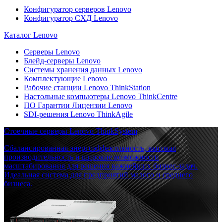
Конфигуратор серверов Lenovo
Конфигуратор СХД Lenovo
Каталог Lenovo
Серверы Lenovo
Блейд-серверы Lenovo
Системы хранения данных Lenovo
Комплектующие Lenovo
Рабочие станции Lenovo ThinkStation
Настольные компьютеры Lenovo ThinkCentre
ПО Гарантии Лицензии Lenovo
SDI-решения Lenovo ThinkAgile
Стоечные серверы Lenovo ThinkSystem
Сбалансированная энергоэффективность, высокая
производительность и широкие возможности
масштабирования для решения важнейших бизнес-задач.
Идеальная система для предприятий малого и среднего
бизнеса.