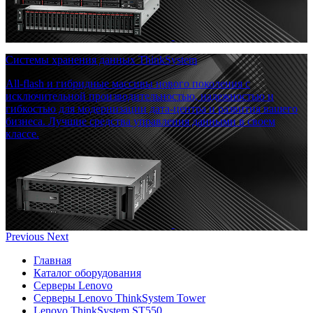
Системы хранения данных ThinkSystem
All-flash и гибридные массивы нового поколения с
исключительной производительностью, надежностью и
гибкостью для модернизации дата-центра и развития вашего
бизнеса. Лучшие средства управления данными в своем
классе.
Previous
Next
Главная
Каталог оборудования
Серверы Lenovo
Серверы Lenovo ThinkSystem Tower
Lenovo ThinkSystem ST550