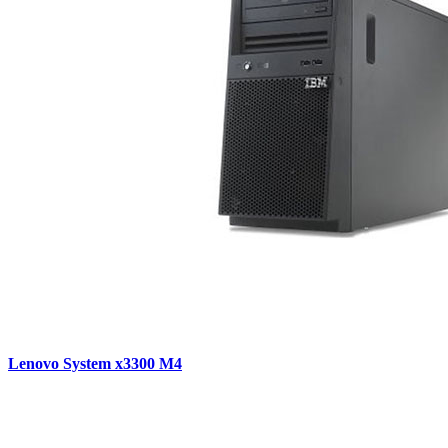
Lenovo System x3300 M4