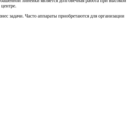
башенной линейки является долговечная работа при высокой
 центре.
нес задачи. Часто аппараты приобретаются для организации