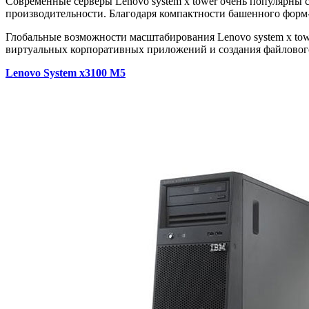
Современные серверы Lenovo system x tower очень популярны
производительности. Благодаря компактности башенного форм-
Глобальные возможности масштабирования Lenovo system x to
виртуальных корпоративных приложений и создания файлового
Lenovo System x3100 M5