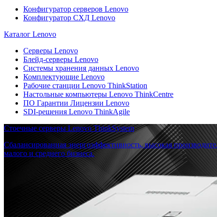
Конфигуратор серверов Lenovo
Конфигуратор СХД Lenovo
Каталог Lenovo
Серверы Lenovo
Блейд-серверы Lenovo
Системы хранения данных Lenovo
Комплектующие Lenovo
Рабочие станции Lenovo ThinkStation
Настольные компьютеры Lenovo ThinkCentre
ПО Гарантии Лицензии Lenovo
SDI-решения Lenovo ThinkAgile
Стоечные серверы Lenovo ThinkSystem
Сбалансированная энергоэффективность, высокая производите
малого и среднего бизнеса.