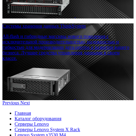
Системы хранения данных ThinkSystem
All-flash и гибридные массивы нового поколения с
исключительной производительностью, надежностью и
гибкостью для модернизации дата-центра и развития вашего
бизнеса. Лучшие средства управления данными в своем
классе.
Previous
Next
Главная
Каталог оборудования
Серверы Lenovo
Серверы Lenovo System X Rack
Lenovo System x3530 M4