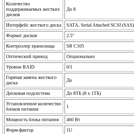
Количество
поддерживаемых жестких
До 8
дисков
Интерфейс жесткого диска
SATA, Serial Attached SCSI (SAS)
Формат дисков
2.5"
Контроллер хранилища
SR C105
Оптический привод
Опционально
Уровни RAID
0/1
Горячая замена жесткого
Да
диска
Дисковая подсистема
До 8TБ (8 x 1TБ)
Установленное количество
1
блоков питания
Мощность блока питания
460 Вт
Форм-фактор
1U