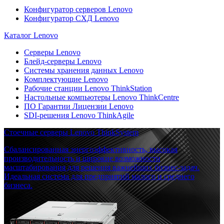
Конфигуратор серверов Lenovo
Конфигуратор СХД Lenovo
Каталог Lenovo
Серверы Lenovo
Блейд-серверы Lenovo
Системы хранения данных Lenovo
Комплектующие Lenovo
Рабочие станции Lenovo ThinkStation
Настольные компьютеры Lenovo ThinkCentre
ПО Гарантии Лицензии Lenovo
SDI-решения Lenovo ThinkAgile
Стоечные серверы Lenovo ThinkSystem
Сбалансированная энергоэффективность, высокая
производительность и широкие возможности
масштабирования для решения важнейших бизнес-задач.
Идеальная система для предприятий малого и среднего
бизнеса.