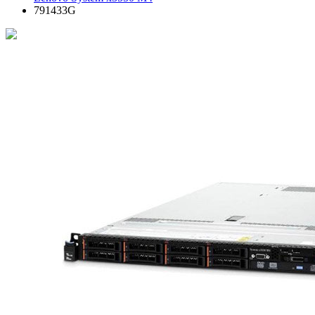
791433G