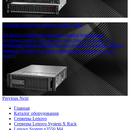
Системы хранения данных ThinkSystem
All-flash и гибридные массивы нового поколения с
исключительной производительностью, надежностью и
гибкостью для модернизации дата-центра и развития вашего
бизнеса. Лучшие средства управления данными в своем
классе.
Previous
Next
Главная
Каталог оборудования
Серверы Lenovo
Серверы Lenovo System X Rack
Lenovo System x3550 M4