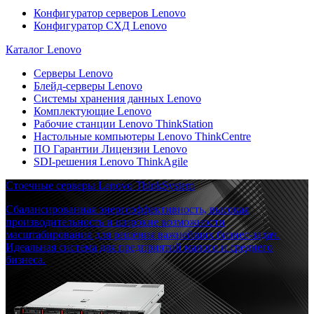
Конфигуратор серверов Lenovo
Конфигуратор СХД Lenovo
Каталог Lenovo
Серверы Lenovo
Блейд-серверы Lenovo
Системы хранения данных Lenovo
Комплектующие Lenovo
Рабочие станции Lenovo ThinkStation
Настольные компьютеры Lenovo ThinkCentre
ПО Гарантии Лицензии Lenovo
SDI-решения Lenovo ThinkAgile
Стоечные серверы Lenovo ThinkSystem
Сбалансированная энергоэффективность, высокая
производительность и широкие возможности
масштабирования для решения важнейших бизнес-задач.
Идеальная система для предприятий малого и среднего
бизнеса.